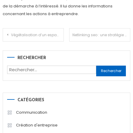
de la démarche à l’intéressé. Il lui donne les informations
concernant les actions à entreprendre.
Navigation
Végétalisation d’un espace de travail : pourquoi est-ce important et comment l’entreprendre ?
Netlinking seo : une stratégie essentielle pour optimiser un site internet
de
RECHERCHER
l’article
Rechercher :
CATÉGORIES
Communication
Création d'entreprise